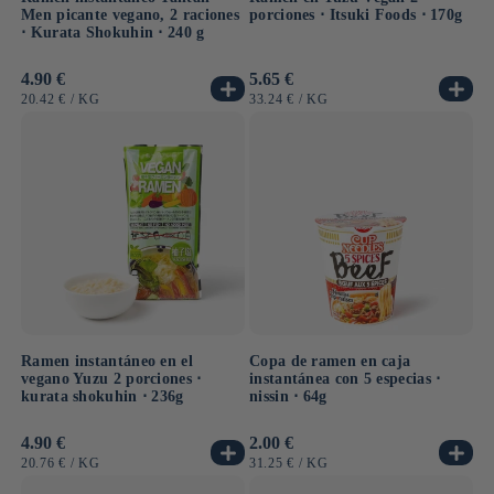
Men picante vegano, 2 raciones
porciones ⋅ Itsuki Foods ⋅ 170g
⋅ Kurata Shokuhin ⋅ 240 g
Precio
4.90 €
Precio
5.65 €
habitual
habitual
PRECIO
POR
PRECIO
POR
20.42 €
/
KG
33.24 €
/
KG
UNITARIO
UNITARIO
Ramen instantáneo en el
Copa de ramen en caja
vegano Yuzu 2 porciones ⋅
instantánea con 5 especias ⋅
kurata shokuhin ⋅ 236g
nissin ⋅ 64g
Precio
4.90 €
Precio
2.00 €
habitual
habitual
PRECIO
POR
PRECIO
POR
20.76 €
/
KG
31.25 €
/
KG
UNITARIO
UNITARIO