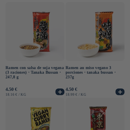
UNITARIO
UNITARIO
Ramen con salsa de soja vegana
Ramen au miso vegano 3
(3 raciones) ⋅ Tanaka Bussan ⋅
porciones ⋅ tanaka bussan ⋅
247,8 g
237g
Precio
4.50 €
Precio
4.50 €
habitual
habitual
PRECIO
POR
PRECIO
POR
18.16 €
/
KG
18.99 €
/
KG
UNITARIO
UNITARIO