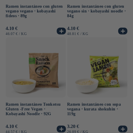
Ramen instantáneo con gluten
Ramen instantáneo con gluten
vegano vegano ⋅ kobayashi
vegano sin ⋅ kobayashi noodle ⋅
fideos ⋅ 89g
84g
Precio
4.10 €
Precio
4.10 €
habitual
habitual
PRECIO
POR
PRECIO
POR
46.07 €
/
KG
48.81 €
/
KG
UNITARIO
UNITARIO
Ramen instantáneo Tonkotsu
Ramen instantáneo con sopa
Gluten -Free Vegan ⋅
vegana ⋅ kurata shokuhin ⋅
Kobayashi Noodle ⋅ 92G
119g
Precio
4.10 €
Precio
3.20 €
habitual
habitual
PRECIO
POR
PRECIO
POR
44.57 €
/
KG
26.89 €
/
KG