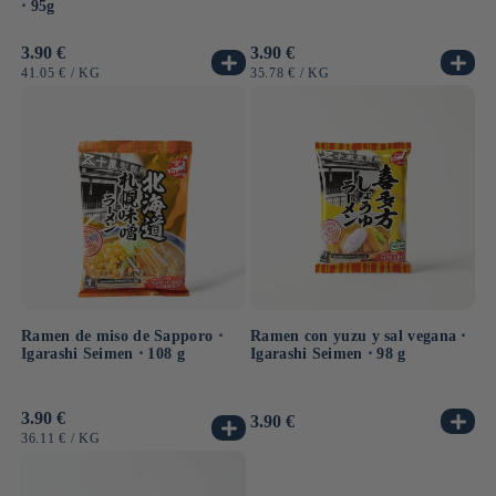
⋅ 95g
Precio
3.90 €
Precio
3.90 €
habitual
habitual
PRECIO
POR
PRECIO
POR
41.05 €
/
KG
35.78 €
/
KG
UNITARIO
UNITARIO
Ramen de miso de Sapporo ⋅
Ramen con yuzu y sal vegana ⋅
Igarashi Seimen ⋅ 108 g
Igarashi Seimen ⋅ 98 g
Precio
3.90 €
Precio
3.90 €
habitual
habitual
PRECIO
POR
36.11 €
/
KG
UNITARIO