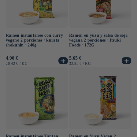
Ramen instantáneo con curry
Ramen en yuzu y salsa de soja
vegano 2 porciones ⋅ kurata
vegana 2 porciones ⋅ Itsuki
shokuhin ⋅ 240g
Foods ⋅ 172G
Precio
4.90 €
Precio
5.65 €
habitual
habitual
PRECIO
POR
PRECIO
POR
20.42 €
/
KG
32.85 €
/
KG
UNITARIO
UNITARIO
Ramen instantáneo Tantan
Ramen en Yuzu Vegan 2