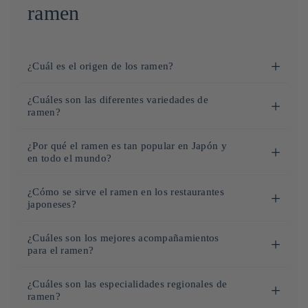
ramen
¿Cuál es el origen de los ramen?
Los
fideos ramen
tienen su origen en
China
y se
¿Cuáles son las diferentes variedades de
introdujeron en Japón a principios del siglo XX. En un
ramen?
principio, se llamaban
«chūka soba»
(o «fideos chinos») y
Existen varias variedades de ramen, cada una con sus propias
se elaboraban principalmente con harina de trigo. En Japón,
¿Por qué el ramen es tan popular en Japón y
características en cuanto al caldo, los fideos y los
en todo el mundo?
evolucionaron hasta convertirse en el plato que hoy
acompañamientos.
conocemos como
ramen
.
El ramen se ha convertido en un plato imprescindible, tanto
¿Cómo se sirve el ramen en los restaurantes
Shoyu Ramen
(醤油ラーメン):
en Japón como a nivel internacional, gracias a su variedad y
La introducción del ramen en la cultura japonesa se atribuye
japoneses?
El shoyu ramen es una de las variedades más populares.
su asequibilidad. Ya se trate de caldos a base de soja, miso,
a menudo a
Yoshimura Toyohachi
, quien abrió el primer
En Japón, la experiencia de comer ramen en los restaurantes
Se prepara con un caldo a base de
salsa de soja
(shoyu),
tonkotsu o incluso curry, cada versión ofrece una experiencia
restaurante de ramen en Tokio en la década de 1910. El plato
¿Cuáles son los mejores acompañamientos
suele personalizarse según las preferencias del cliente. Por
lo que le confiere un
sabor
salado y umami. Se suele
para el ramen?
única, lo que permite a cada uno encontrar su ramen favorito.
se popularizó rápidamente y se adaptó a las diferentes
ejemplo, es habitual poder elegir el grosor de los fideos y
servir con
fideos de trigo
y acompañamientos como
Fáciles de preparar, sobre todo en su versión instantánea, los
regiones de Japón, dando lugar a variantes como el
tonkotsu
Aquí tienes una sugerencia de acompañamientos para un
cómo se cocinan. Así, puedes optar por
fideos más firmes
cerdo
,
huevos
,
cebollas
verdes y, a veces,
verduras
.
¿Cuáles son las especialidades regionales de
ramen también son muy apreciados por su sabor rico y
ramen
, el
shoyu ramen
y el
miso ramen
.
ramen perfecto:
ramen?
(
katame
), que tienen una textura ligeramente más resistente,
Shio Ramen
(塩ラーメン):
reconfortante, con ingredientes como cerdo, pollo o verduras.