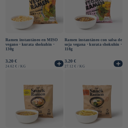
Ramen instantáneo en MISO
Ramen instantáneo con salsa de
vegano ⋅ kurata shokuhin ⋅
soja vegana ⋅ kurata shokuhin ⋅
130g
118g
Precio
3.20 €
Precio
3.20 €
habitual
habitual
PRECIO
POR
PRECIO
POR
24.62 €
/
KG
27.12 €
/
KG
UNITARIO
UNITARIO