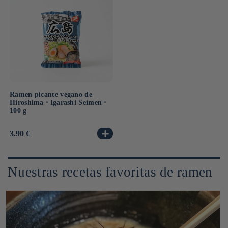
Ramen picante vegano de
Hiroshima ⋅ Igarashi Seimen ⋅
100 g
Precio
3.90 €
habitual
Nuestras recetas favoritas de ramen