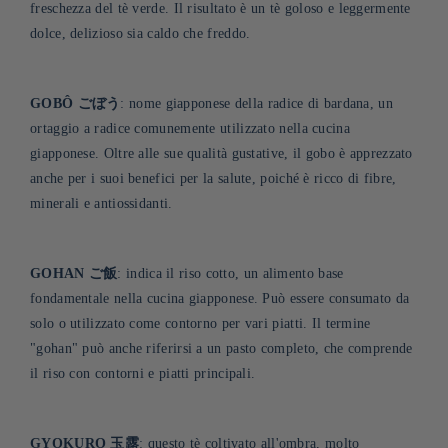
freschezza del tè verde. Il risultato è un tè goloso e leggermente
dolce, delizioso sia caldo che freddo.
GOBÔ ごぼう
: nome giapponese della radice di bardana, un
ortaggio a radice comunemente utilizzato nella cucina
giapponese. Oltre alle sue qualità gustative, il gobo è apprezzato
anche per i suoi benefici per la salute, poiché è ricco di fibre,
minerali e antiossidanti
.
GOHAN ご飯
: indica il riso cotto, un alimento base
fondamentale nella cucina giapponese. Può essere consumato da
solo o utilizzato come contorno per vari piatti. Il termine
"gohan" può anche riferirsi a un pasto completo, che comprende
il riso con contorni e piatti principali.
GYOKURO 玉露
: questo tè coltivato all'ombra, molto