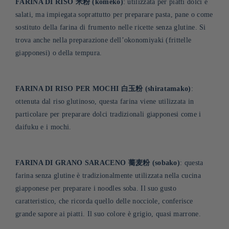
FARINA DI RISO 米粉 (komeko)
: utilizzata per piatti dolci e
salati, ma impiegata soprattutto per preparare pasta, pane o come
sostituto della farina di frumento nelle ricette senza glutine. Si
trova anche nella preparazione dell’okonomiyaki (frittelle
giapponesi) o della tempura
.
FARINA DI RISO PER MOCHI 白玉粉 (shiratamako)
:
ottenuta dal riso glutinoso, questa farina viene utilizzata in
particolare per preparare dolci tradizionali giapponesi come i
daifuku e i mochi.
FARINA DI GRANO SARACENO 蕎麦粉 (sobako)
: questa
farina senza glutine è tradizionalmente utilizzata nella cucina
giapponese per preparare i noodles soba. Il suo gusto
caratteristico, che ricorda quello delle nocciole, conferisce
grande sapore ai piatti. Il suo colore è grigio, quasi marrone.