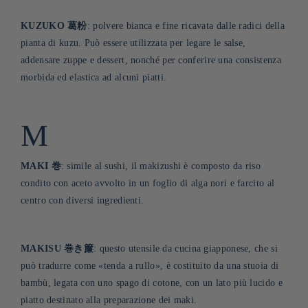
KUZUKO 葛粉
: polvere bianca e fine ricavata dalle radici della
pianta di kuzu. Può essere utilizzata per legare le salse,
addensare zuppe e dessert, nonché per conferire una consistenza
morbida ed elastica ad alcuni piatti
.
M
MAKI
巻
: simile al sushi, il makizushi è composto da riso
condito con aceto avvolto in un foglio di alga nori e farcito al
centro con diversi ingredienti.
MAKISU 巻き簾
: questo utensile da cucina giapponese, che si
può tradurre come «tenda a rullo», è costituito da una stuoia di
bambù, legata con uno spago di cotone, con un lato più lucido e
piatto destinato alla preparazione dei maki.