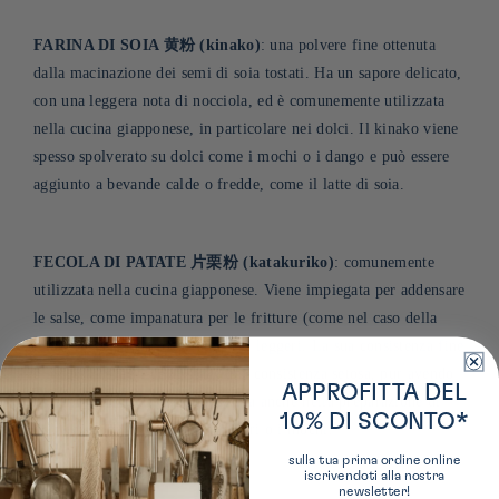
FARINA DI SOIA 黄粉 (kinako)
: una polvere fine ottenuta
dalla macinazione dei semi di soia tostati. Ha un sapore delicato,
con una leggera nota di nocciola, ed è comunemente utilizzata
nella cucina giapponese, in particolare nei dolci. Il kinako viene
spesso spolverato su dolci come i mochi o i dango e può essere
aggiunto a bevande calde o fredde, come il latte di soia
.
FECOLA DI PATATE 片栗粉 (katakuriko)
: comunemente
utilizzata nella cucina giapponese. Viene impiegata per addensare
le salse, come impanatura per le fritture (come nel caso della
tempura) o per preparare impasti leggeri. La sua consistenza fine
e leggera conferisce ai piatti una consistenza setosa, pur avendo
APPROFITTA DEL
un sapore neutro. Viene utilizzata anche nella preparazione di
10% DI SCONTO*
dolci giapponesi, come il neri-kiri o i mochi
.
sulla tua prima ordine online
iscrivendoti alla nostra
newsletter!