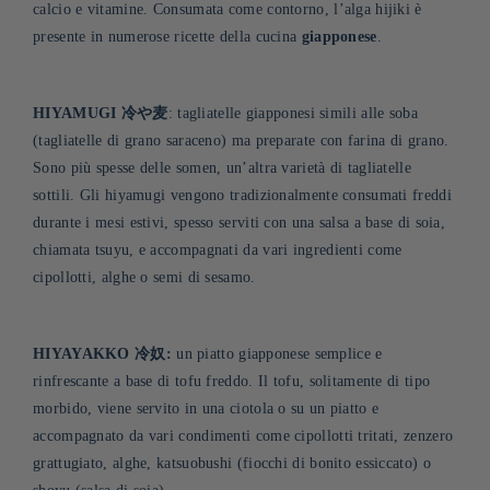
calcio e vitamine. Consumata come contorno, l’alga hijiki è
presente in numerose ricette della cucina
giapponese
.
HIYAMUGI 冷や麦
: tagliatelle giapponesi simili alle soba
(tagliatelle di grano saraceno) ma preparate con farina di grano.
Sono più spesse delle somen, un’altra varietà di tagliatelle
sottili. Gli hiyamugi vengono tradizionalmente consumati freddi
durante i mesi estivi, spesso serviti con una salsa a base di soia,
chiamata tsuyu, e accompagnati da vari ingredienti come
cipollotti, alghe o semi di sesamo
.
HIYAYAKKO 冷奴:
un piatto giapponese semplice e
rinfrescante a base di tofu freddo. Il tofu, solitamente di tipo
morbido, viene servito in una ciotola o su un piatto e
accompagnato da vari condimenti come cipollotti tritati, zenzero
grattugiato, alghe, katsuobushi (fiocchi di bonito essiccato) o