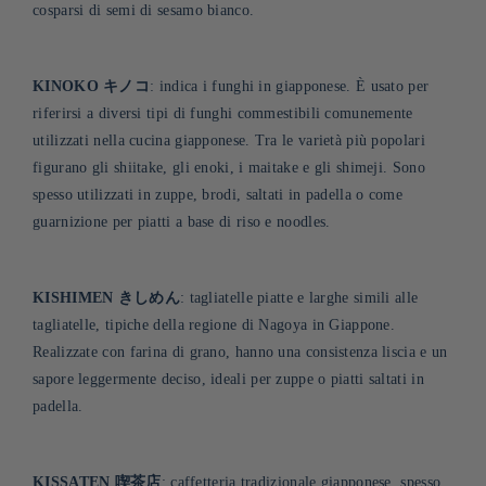
cosparsi di semi di sesamo bianco.
KINOKO キノコ
: indica i funghi in giapponese. È usato per
riferirsi a diversi tipi di funghi commestibili comunemente
utilizzati nella cucina giapponese. Tra le varietà più popolari
figurano gli shiitake, gli enoki, i maitake e gli shimeji. Sono
spesso utilizzati in zuppe, brodi, saltati in padella o come
guarnizione per piatti a base di riso e noodles
.
KISHIMEN きしめん
: tagliatelle piatte e larghe simili alle
tagliatelle, tipiche della regione di Nagoya in Giappone.
Realizzate con farina di grano, hanno una consistenza liscia e un
sapore leggermente deciso, ideali per zuppe o piatti saltati in
padella
.
KISSATEN 喫茶店
: caffetteria tradizionale giapponese, spesso