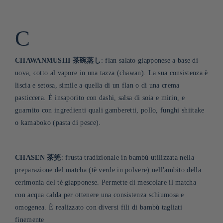
C
CHAWANMUSHI 茶碗蒸し
: flan salato giapponese a base di
uova, cotto al vapore in una tazza (chawan). La sua consistenza è
liscia e setosa, simile a quella di un flan o di una crema
pasticcera. È insaporito con dashi, salsa di soia e mirin, e
guarnito con ingredienti quali gamberetti, pollo, funghi shiitake
o kamaboko (pasta di pesce)
.
CHASEN 茶筅
: frusta tradizionale in bambù utilizzata nella
preparazione del matcha (tè verde in polvere) nell'ambito della
cerimonia del tè giapponese. Permette di mescolare il matcha
con acqua calda per ottenere una consistenza schiumosa e
omogenea. È realizzato con diversi fili di bambù tagliati
finemente