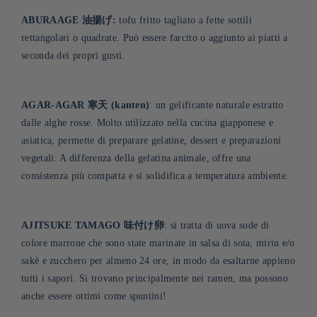
ABURAAGE 油揚げ:
tofu fritto tagliato a fette sottili
rettangolari o quadrate. Può essere farcito o aggiunto ai piatti a
seconda dei propri gusti
.
AGAR-AGAR 寒天 (kanten)
: un gelificante naturale estratto
dalle alghe rosse. Molto utilizzato nella cucina giapponese e
asiatica, permette di preparare gelatine, dessert e preparazioni
vegetali. A differenza della gelatina animale, offre una
consistenza più compatta e si solidifica a temperatura ambiente.
AJITSUKE TAMAGO 味付け卵
: si tratta di uova sode di
colore marrone che sono state marinate in salsa di soia, mirin e/o
sakè e zucchero per almeno 24 ore, in modo da esaltarne appieno
tutti i sapori. Si trovano principalmente nei ramen, ma possono
anche essere ottimi come spuntini
!