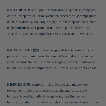
KATSUDON カツ丼
: piatto tradizionale giapponese composto
da riso, ricoperto da un tonkatsu ben croccante e accompagnato
da un mix di uova alla coque e cipolle. Viene spesso consumato
dagli studenti la sera prima di un esame, poiché il termine
«katsu» in giapponese significa «avere successo» o «vincere».
KATSUOBUSHI 鰹節
: questi scaglie di bonito essiccato (un
pesce simile al tonno) si utilizzano nel brodo dashi ma anche
come condimento. Molto sottili e leggere, sembrano muoversi
nel piatto e possono sorprendere chi le vede per la prima volta!
KIMPIRA 金平
: contorno tipico della cucina giapponese,
servito con il riso e composto essenzialmente da carote e
bardana. Questi ingredienti vengono tagliati finemente a
bastoncini, saltati in padella con salsa di soia e zucchero e infine