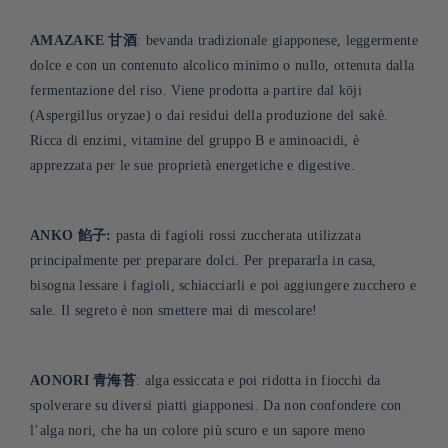
AMAZAKE 甘酒
: bevanda tradizionale giapponese, leggermente
dolce e con un contenuto alcolico minimo o nullo, ottenuta dalla
fermentazione del riso. Viene prodotta a partire dal kōji
(Aspergillus oryzae) o dai residui della produzione del sakè.
Ricca di enzimi, vitamine del gruppo B e aminoacidi, è
apprezzata per le sue proprietà energetiche e digestive
.
ANKO 餡子:
pasta di fagioli rossi zuccherata utilizzata
principalmente per preparare dolci. Per prepararla in casa,
bisogna lessare i fagioli, schiacciarli e poi aggiungere zucchero e
sale. Il segreto è non smettere mai di mescolare!
AONORI 青海苔
: alga essiccata e poi ridotta in fiocchi da
spolverare su diversi piatti giapponesi. Da non confondere con
l’alga nori, che ha un colore più scuro e un sapore meno