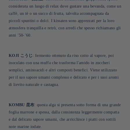
considerata un luogo di relax dove gustare una bevanda, come un
caffè, un tè o un succo di frutta, talvolta accompagnata da
piccoli spuntini o dolci. I kissaten sono apprezzati per la loro
atmosfera tranquilla e retrò, con arredi che spesso richiamano gli
anni ’50-’60
.
KOJI
こうじ
: fermento ottenuto da riso cotto al vapore, poi
inoculato con una muffa che trasforma l'amido in zuccheri
semplici, aminoacidi e altri composti benefici. Viene utilizzato
per il suo sapore umami complesso e delicato e per i suoi aromi
di lievito naturale e castagna
.
KOMBU 昆布
: questa alga si presenta sotto forma di una grande
foglia marrone e spessa, dalla consistenza leggermente compatta
e dal delicato sapore umami, che arricchisce i piatti con sottili
note marine iodate
.