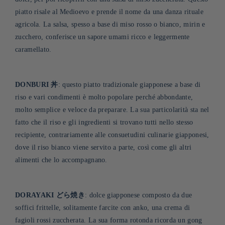
piatto risale al Medioevo e prende il nome da una danza rituale
agricola. La salsa, spesso a base di miso rosso o bianco, mirin e
zucchero, conferisce un sapore umami ricco e leggermente
caramellato
.
DONBURI 丼
: questo piatto tradizionale giapponese a base di
riso e vari condimenti è molto popolare perché abbondante,
molto semplice e veloce da preparare. La sua particolarità sta nel
fatto che il riso e gli ingredienti si trovano tutti nello stesso
recipiente, contrariamente alle consuetudini culinarie giapponesi,
dove il riso bianco viene servito a parte, così come gli altri
alimenti che lo accompagnano.
DORAYAKI どら焼き
: dolce giapponese composto da due
soffici frittelle, solitamente farcite con anko, una crema di
fagioli rossi zuccherata. La sua forma rotonda ricorda un gong