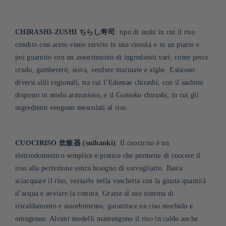
CHIRASHI-ZUSHI ちらし寿司
: tipo di sushi in cui il riso
condito con aceto viene servito in una ciotola o in un piatto e
poi guarnito con un assortimento di ingredienti vari, come pesce
crudo, gamberetti, uova, verdure marinate e alghe. Esistono
diversi stili regionali, tra cui l’Edomae chirashi, con il sashimi
disposto in modo armonioso, e il Gomoku chirashi, in cui gli
ingredienti vengono mescolati al riso
.
CUOCIRISO 炊飯器 (suihanki)
: Il cuociriso è un
elettrodomestico semplice e pratico che permette di cuocere il
riso alla perfezione senza bisogno di sorvegliarlo. Basta
sciacquare il riso, versarlo nella vaschetta con la giusta quantità
d’acqua e avviare la cottura. Grazie al suo sistema di
riscaldamento e assorbimento, garantisce un riso morbido e
omogeneo. Alcuni modelli mantengono il riso in caldo anche