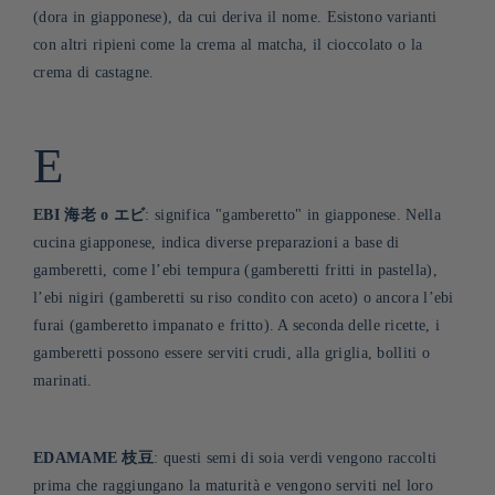
(dora in giapponese), da cui deriva il nome. Esistono varianti
con altri ripieni come la crema al matcha, il cioccolato o la
crema di castagne
.
E
EBI 海老 o エビ
: significa "gamberetto" in giapponese. Nella
cucina giapponese, indica diverse preparazioni a base di
gamberetti, come l’ebi tempura (gamberetti fritti in pastella),
l’ebi nigiri (gamberetti su riso condito con aceto) o ancora l’ebi
furai (gamberetto impanato e fritto). A seconda delle ricette, i
gamberetti possono essere serviti crudi, alla griglia, bolliti o
marinati.
EDAMAME 枝豆
: questi semi di soia verdi vengono raccolti
prima che raggiungano la maturità e vengono serviti nel loro