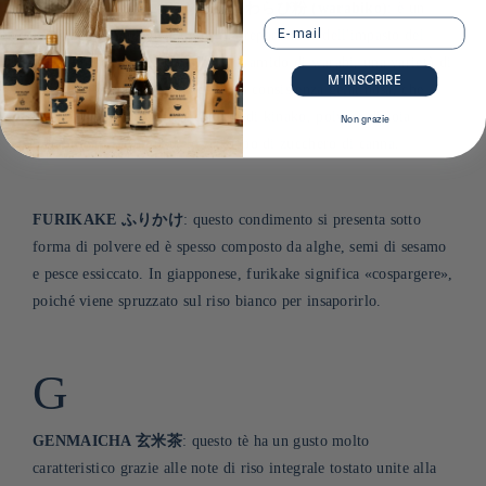
FARINA DI WARABI MOCHI わらび粉 (warabiko)
: è un
Email
ingrediente fondamentale nella preparazione dell'impasto del
warabi mochi, un dolce a base di amido di warabi, una varietà di
M’INSCRIRE
felce. Il risultato è un dolce dalla consistenza gelatinosa, che
tradizionalmente viene ricoperto di kinako, polvere di soia
Non grazie
tostata, e di kuromitsu, lo sciroppo di zucchero di canna.
FURIKAKE ふりかけ
: questo condimento si presenta sotto
forma di polvere ed è spesso composto da alghe, semi di sesamo
e pesce essiccato. In giapponese, furikake significa «cospargere»,
poiché viene spruzzato sul riso bianco per insaporirlo
.
G
GENMAICHA 玄米茶
: questo tè ha un gusto molto
caratteristico grazie alle note di riso integrale tostato unite alla