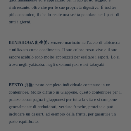
quotidianamente ed è apprezzato per il suo gusto leggero e
rinfrescante, oltre che per le sue proprietà digestive. È inoltre
più economico, il che lo rende una scelta popolare per i pasti di
tutti i giorni
.
BENISHOGA 紅生姜:
zenzero marinato nell'aceto di albicocca
e utilizzato come condimento. Il suo colore rosso vivo e il suo
sapore acidulo sono molto apprezzati per esaltare i sapori. Lo si
trova negli yakisoba, negli okonomiyaki e nei takoyaki.
BENTO 弁当
: pasto completo individuale contenuto in un
contenitore. Molto diffuso in Giappone, questo contenitore per il
pranzo accompagna i giapponesi per tutta la vita e si compone
generalmente di carboidrati, verdure fresche, proteine e può
includere un dessert, ad esempio della frutta, per garantire un
pasto equilibrato.