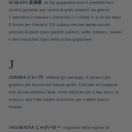
IZAKAYA 居酒屋
: un bar giapponese dove è possibile bere
alcolici gustando una varietà di piatti semplici ma gustosi.
L'atmosfera è rilassata e conviviale, e i clienti vi si recano dopo
il lavoro per rilassarsi. Gli izakaya servono spesso piccole
porzioni di piatti come spiedini yakitori, sushi, tempura, insalate
e altri stuzzichini tipici della cucina giapponese
.
J
JABARA ジャバラ
: sebbene gli assomigli, il jabara è più
grande e più succoso del limone giallo. Coltivato in Giappone
solo da una trentina d'anni, viene utilizzato per il suo succo, la
scorza o, una volta ridotto in polvere, per condire pesce e
insalate
.
JAGABATAA じゃがバター
: originario della regione di