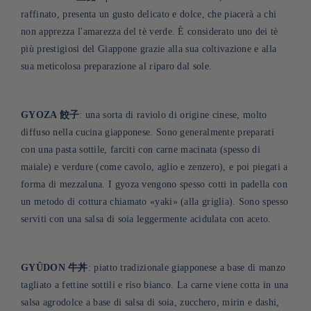
raffinato, presenta un gusto delicato e dolce, che piacerà a chi
non apprezza l'amarezza del tè verde. È considerato uno dei tè
più prestigiosi del Giappone grazie alla sua coltivazione e alla
sua meticolosa preparazione al riparo dal sole.
GYOZA 餃子
: una sorta di raviolo di origine cinese, molto
diffuso nella cucina giapponese. Sono generalmente preparati
con una pasta sottile, farciti con carne macinata (spesso di
maiale) e verdure (come cavolo, aglio e zenzero), e poi piegati a
forma di mezzaluna. I gyoza vengono spesso cotti in padella con
un metodo di cottura chiamato «yaki» (alla griglia). Sono spesso
serviti con una salsa di soia leggermente acidulata con aceto
.
GYÛDON 牛丼
: piatto tradizionale giapponese a base di manzo
tagliato a fettine sottili e riso bianco. La carne viene cotta in una
salsa agrodolce a base di salsa di soia, zucchero, mirin e dashi,