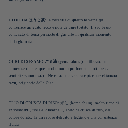
shoyu (salsa di soia).
HOJICHA ほうじ茶
: la tostatura di questo tè verde gli
conferisce un gusto ricco e note di pane tostato. Il suo basso
contenuto di teina permette di gustarlo in qualsiasi momento
della giornata
.
OLIO DI SESAMO ごま油 (goma abura)
: utilizzato in
numerose ricette, questo olio molto profumato si ottiene dai
semi di sesamo tostati. Ne esiste una versione piccante chiamata
rayu, originaria della Cina
.
OLIO DI CRUSCA DI RISO: 米油 (kome abura), molto ricco di
antiossidanti, fibre e vitamina E, l'olio di crusca di riso, dal
colore dorato, ha un sapore delicato e leggero e una consistenza
fluida.