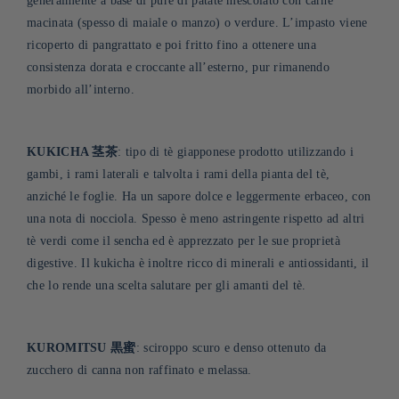
generalmente a base di purè di patate mescolato con carne
macinata (spesso di maiale o manzo) o verdure. L’impasto viene
ricoperto di pangrattato e poi fritto fino a ottenere una
consistenza dorata e croccante all’esterno, pur rimanendo
morbido all’interno
.
KUKICHA 茎茶
: tipo di tè giapponese prodotto utilizzando i
gambi, i rami laterali e talvolta i rami della pianta del tè,
anziché le foglie. Ha un sapore dolce e leggermente erbaceo, con
una nota di nocciola. Spesso è meno astringente rispetto ad altri
tè verdi come il sencha ed è apprezzato per le sue proprietà
digestive. Il kukicha è inoltre ricco di minerali e antiossidanti, il
che lo rende una scelta salutare per gli amanti del tè
.
KUROMITSU 黒蜜
: sciroppo scuro e denso ottenuto da
zucchero di canna non raffinato e melassa.