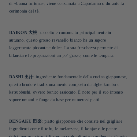
di «buona fortuna», viene consumata a Capodanno o durante la
cerimonia del tè.
DAIKON 大根
: raccolto e consumato principalmente in
autunno, questo grosso ravanello bianco ha un sapore
leggermente piccante e dolce. La sua freschezza permette di
bilanciare le preparazioni un po’ grasse, come le tempura.
DASHI 出汁
: ingrediente fondamentale della cucina giapponese,
questo brodo è tradizionalmente composto da alghe kombu e
katsuobushi, ovvero bonito essiccato. È noto per il suo intenso
sapore umami e funge da base per numerosi piatti
.
DENGAKU 田楽
: piatto giapponese che consiste nel grigliare
ingredienti come il tofu, le melanzane, il konjac o le patate
dolci, per poi ricoprirli con una salsa di miso zuccherata. Questo