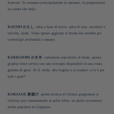
francese. Si consuma principalmente in autunno, in preparazioni
sia salate che dolci.
KAESHI かえし
: salsa a base di mirin, salsa di soia, zucchero e,
talvolta, dashi. Viene spesso aggiunta al brodo dei noodles per
conferirgli profondità e umami.
KAKIGOORI かき氷
: consumata soprattutto d’estate, questa
granita viene servita con uno sciroppo disponibile in una vasta
gamma di gusti. Al tè verde, alla fragola o al sesamo: ce n’è per
tutti i gusti!
KARAAGE 唐揚げ:
questa tecnica di frittura giapponese si
riferisce più comunemente al pollo fritto, un piatto economico
molto popolare in Giappone.