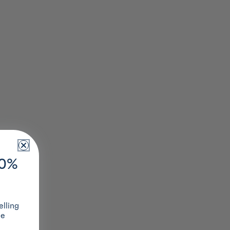
10%
lling
ze