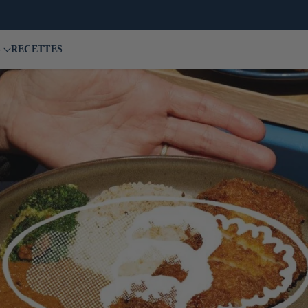
🍙 Restaurants, boetiek & café in Parijs
S
RECETTES