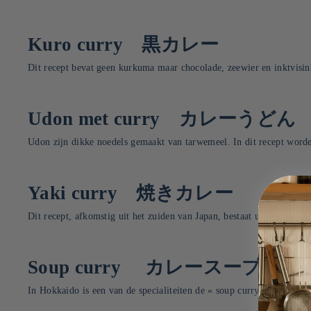
Kuro curry 黒カレー
Dit recept bevat geen kurkuma maar chocolade, zeewier en inktvisink
Udon met curry カレーうどん
Udon zijn dikke noedels gemaakt van tarwemeel. In dit recept worde
Yaki curry 焼きカレー
Dit recept, afkomstig uit het zuiden van Japan, bestaat uit een oven
Soup curry カレースープ
In Hokkaido is een van de specialiteiten de « soup curry », een soep 