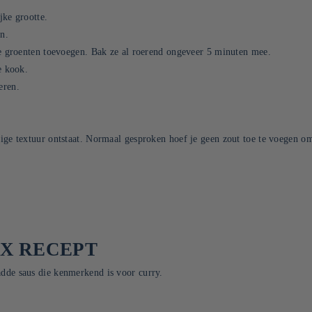
jke grootte.
n.
de groenten toevoegen. Bak ze al roerend ongeveer 5 minuten mee.
e kook.
eren.
e textuur ontstaat. Normaal gesproken hoef je geen zout toe te voegen omdat
X RECEPT
ladde saus die kenmerkend is voor curry.