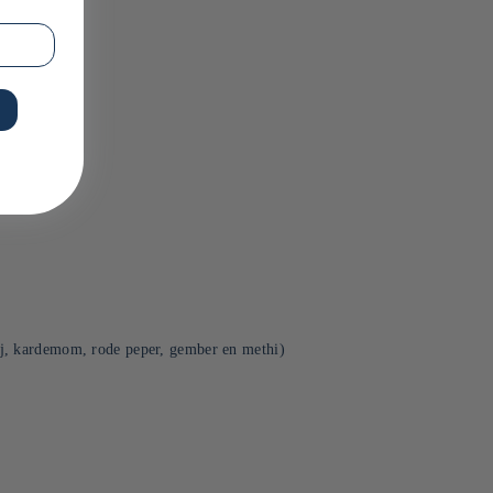
ij, kardemom, rode peper, gember en methi)