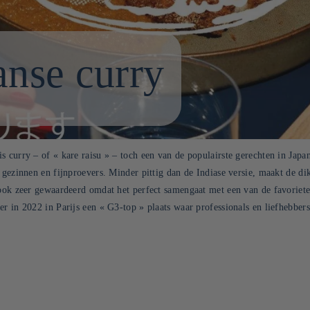
anse curry
s curry – of « kare raisu » – toch een van de populairste gerechten in Japa
gezinnen en fijnproevers. Minder pittig dan de Indiase versie, maakt de dikk
 ook zeer gewaardeerd omdat het perfect samengaat met een van de favoriete
er in 2022 in Parijs een « G3-top » plaats waar professionals en liefhebb