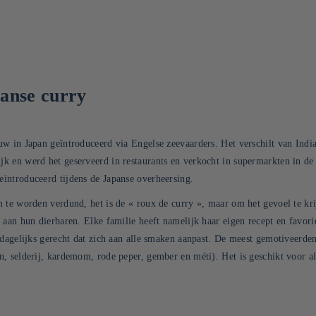
panse curry
w in Japan geïntroduceerd via Engelse zeevaarders. Het verschilt van India
k en werd het geserveerd in restaurants en verkocht in supermarkten in d
eïntroduceerd tijdens de Japanse overheersing.
 te worden verdund, het is de « roux de curry », maar om het gevoel te kri
aan hun dierbaren. Elke familie heeft namelijk haar eigen recept en favoriet
 dagelijks gerecht dat zich aan alle smaken aanpast. De meest gemotiveerd
 selderij, kardemom, rode peper, gember en méti). Het is geschikt voor all