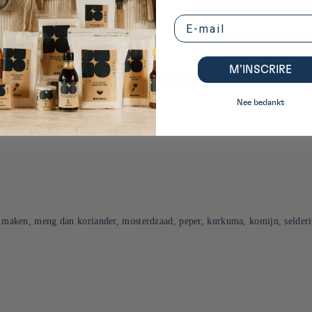
Email
M’INSCRIRE
er is het meest klassieke recept, met kip, aardappelen en wortels:
Nee bedankt
lt maken, meng dan koriander, mosterdzaad, peper, kurkuma, komijn, selder