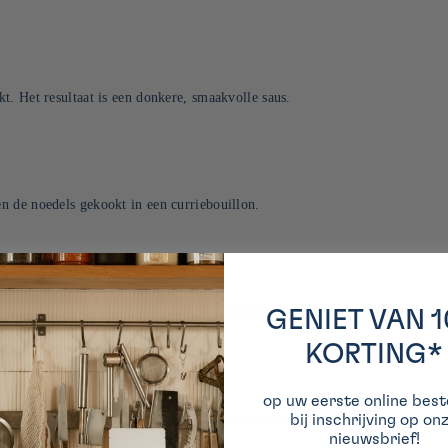
t. Het resultaat is een donkere, smaakvolle saus.
n de noedels gekookt in een curriebouillon.
gerecht van curryrijst omhuld met ei, soms met kaas.
GENIET VAN 
KORTING*
op uw eerste online beste
die pittiger en kruidiger is dan de klassieke curry met rijst.
bij inschrijving op on
nieuwsbrief!