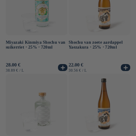
Miyazaki Kinmiya Shochu van
Shochu van zoete aardappel
suikerriet ⋅ 25% ⋅ 720ml
Yaezakura ⋅ 25% ⋅ 720ml
Normale
28.00 €
Normale
22.00 €
prijs
prijs
EENHEIDSPRIJS
PER
EENHEIDSPRIJS
PER
38.89 €
/
L
30.56 €
/
L