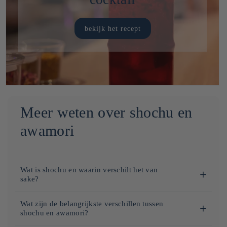
bekijk het recept
Meer weten over shochu en
awamori
Wat is shochu en waarin verschilt het van
sake?
Shochu is een Japanse gedistilleerde sterke drank, terwijl saké
Wat zijn de belangrijkste verschillen tussen
een gefermenteerde drank is die lijkt op rijstwijn. Shochu
shochu en awamori?
bevat tussen de 25 en 30% alcohol, tegenover ongeveer 14-