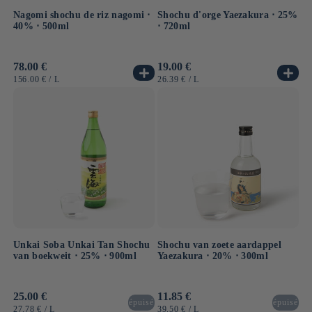
Nagomi shochu de riz nagomi ⋅
Shochu d'orge Yaezakura ⋅ 25%
40% ⋅ 500ml
⋅ 720ml
Normale
78.00 €
Normale
19.00 €
prijs
prijs
EENHEIDSPRIJS
PER
EENHEIDSPRIJS
PER
156.00 €
/
L
26.39 €
/
L
Unkai Soba Unkai Tan Shochu
Shochu van zoete aardappel
van boekweit ⋅ 25% ⋅ 900ml
Yaezakura ⋅ 20% ⋅ 300ml
Normale
25.00 €
Normale
11.85 €
épuisé
épuisé
prijs
prijs
EENHEIDSPRIJS
PER
EENHEIDSPRIJS
PER
27.78 €
/
L
39.50 €
/
L