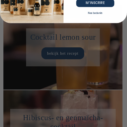
M’INSCRIRE
Nee bedankt
Cocktail lemon sour
bekijk het recept
Hibiscus- en genmaïcha-
cocktail