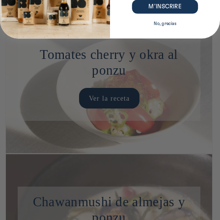
M’INSCRIRE
No, gracias
Tomates cherry y okra al
ponzu
Ver la receta
Chawanmushi de almejas y
ponzu