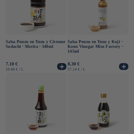
Salsa Ponzu en Yuzu y Citrume
Salsa Ponzu en Yuzu y Koji ⋅
Sudachi ⋅ Morita ⋅ 340ml
Kono Vinogar Miso Factory ⋅
145ml
Precio
7.10 €
Precio
8.30 €
habitual
habitual
PRECIO
POR
PRECIO
POR
20.88 €
/
L
57.24 €
/
L
UNITARIO
UNITARIO