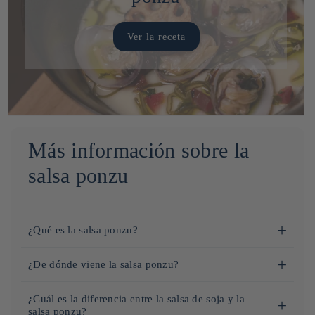
Ver la receta
Más información sobre la
salsa ponzu
¿Qué es la salsa ponzu?
La salsa ponzu japonesa es un aderezo elaborado a base de
¿De dónde viene la salsa ponzu?
salsa de soja
, zumo de cítricos como el yuzu o el limón,
La salsa ponzu tiene su origen en la cocina japonesa, pero su
vinagre de arroz,
mirin
y, en ocasiones,
dashi
para aportar un
¿Cuál es la diferencia entre la salsa de soja y la
historia está marcada por los intercambios culturales con
profundo sabor umami.
salsa ponzu?