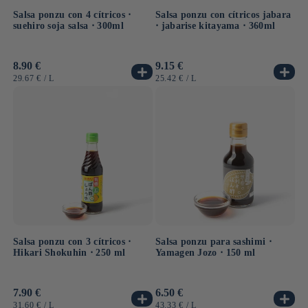
Salsa ponzu con 4 cítricos ⋅
Salsa ponzu con cítricos jabara
suehiro soja salsa ⋅ 300ml
⋅ jabarise kitayama ⋅ 360ml
Precio
8.90 €
Precio
9.15 €
habitual
habitual
PRECIO
POR
PRECIO
POR
29.67 €
/
L
25.42 €
/
L
UNITARIO
UNITARIO
Salsa ponzu con 3 cítricos ⋅
Salsa ponzu para sashimi ⋅
Hikari Shokuhin ⋅ 250 ml
Yamagen Jozo ⋅ 150 ml
Precio
7.90 €
Precio
6.50 €
habitual
habitual
PRECIO
POR
PRECIO
POR
31.60 €
/
L
43.33 €
/
L