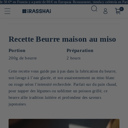
 50 €* en Francia y a partir de 90 € en Europa
🍙 Restaurantes, tienda y cafetería en París

0
Recette Beurre maison au miso
Portion
Préparation
200g de beurre
2 hours
Cette recette vous guide pas à pas dans la fabrication du beurre,
son lavage à l’eau glacée, et son assaisonnement au miso blanc
ou rouge selon l’intensité recherchée. Parfait sur du pain chaud,
pour napper des légumes ou sublimer un poisson grillé, ce
beurre allie tradition laitière et profondeur des saveurs
japonaises.