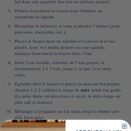
bol dans une passoire fine (ou un torchon propre).
Pressez doucement le beurre pour éliminer un
maximum de liquide.
Récupérez le babeurre si vous souhaitez l’utiliser (pour
pancakes, marinades, etc.).
Placez le beurre dans un saladier et couvrez-le d’eau
glacée. Avec vos mains propres ou une spatule,
malaxez doucement le beurre dans l’eau.
Jetez l’eau trouble, remettez de l’eau propre, et
recommencez 2 à 3 fois, jusqu’à ce que l’eau reste
claire.
Égouttez bien le beurre et placez-le dans un bol propre.
Ajoutez 1 à 2 cuillères à soupe de
miso
selon vos goûts
(Le miso blanc est plus doux et sucré, le miso rouge est
plus salé et intense)
Mélangez à la spatule ou à la main jusqu’à obtenir une
pâte homogène.
Formez le beurre au miso en petit cylindre dans du film