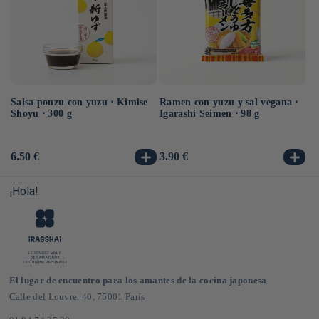
Salsa ponzu con yuzu ⋅ Kimise
Ramen con yuzu y sal vegana ⋅
Ra
Shoyu ⋅ 300 g
Igarashi Seimen ⋅ 98 g
Hi
10
Precio
6.50 €
Precio
3.90 €
Pr
3.
habitual
habitual
ha
¡Hola!
El lugar de encuentro para los amantes de la cocina japonesa
Calle del Louvre, 40, 75001 París