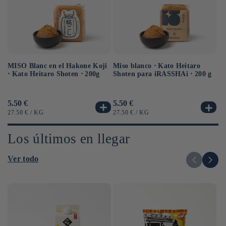
MISO Blanc en el Hakone Koji
Sa
Miso blanco ⋅ Kato Heitaro
⋅ Kato Heitaro Shoten ⋅ 200g
eq
Shoten para iRASSHAi ⋅ 200 g
⋅ 
Precio
5.50 €
Pr
6.
Precio
5.50 €
habitual
ha
habitual
PRECIO
POR
PR
PRECIO
POR
27.50 €
/
KG
12
27.50 €
/
KG
UNITARIO
UN
UNITARIO
Los últimos en llegar
Ver todo