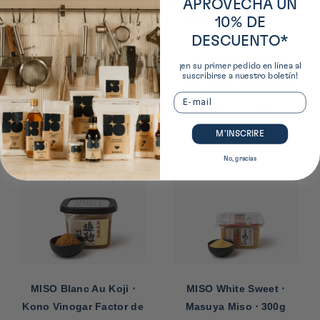
APROVECHA UN
alimentaire, ou mettez-le dans un bocal hermétique.
Conservez-le au réfrigérateur 1 semaine, ou au
10% DE
congélateur jusqu’à 1 mois.
DESCUENTO*
¡en su primer pedido en línea al
suscribirse a nuestro boletín!
Email
Nuestras recomendaciones para esta receta:
M’INSCRIRE
No, gracias
MISO Blanc Au Koji ⋅
MISO White Sweet ⋅
Kono Vinogar Factor de
Masuya Miso ⋅ 300g