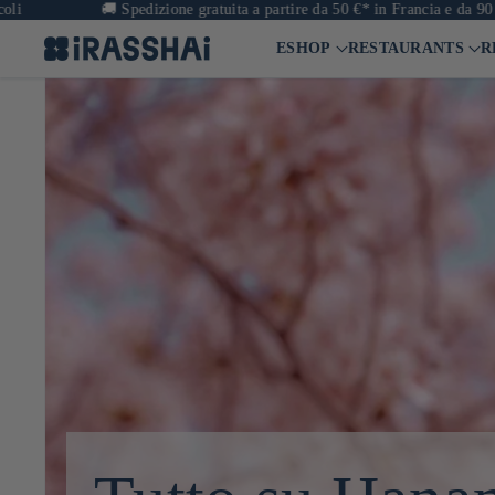
🚚
Spedizione gratuita a partire da 50 €* in Francia e da 90 € in Euro
ESHOP
RESTAURANTS
R