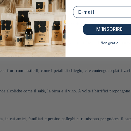
lari in questo periodo:
Email
rante l'hanami, si possono trovare bento speciali con una varietà di piatti q
M’INSCRIRE
, spesso farciti con pasta di fagioli rossi, avvolti in foglie di ciliegio comm
Non grazie
on fiori commestibili, come i petali di ciliegio, che contengono piatti vari 
 alcoliche come il sakè, la birra e il vino. A volte i birrifici propongono e
a, in cui amici, familiari e persino colleghi si riuniscono per godersi il pae