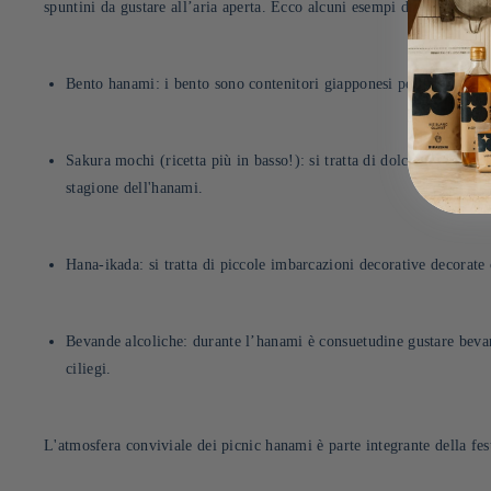
spuntini da gustare all’aria aperta. Ecco alcuni esempi di piatti popo
Bento hanami: i bento sono contenitori giapponesi per il pranzo. Du
Sakura mochi (ricetta più in basso!): si tratta di dolcetti di riso
stagione dell'hanami.
Hana-ikada: si tratta di piccole imbarcazioni decorative decorate c
Bevande alcoliche: durante l’hanami è consuetudine gustare bevande
ciliegi.
L'atmosfera conviviale dei picnic hanami è parte integrante della fest