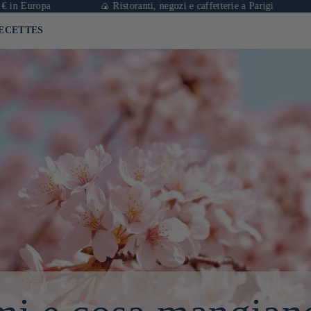
pa
🍙 Ristoranti, negozi e caffetterie a Parigi
🛒 Nego
ECETTES