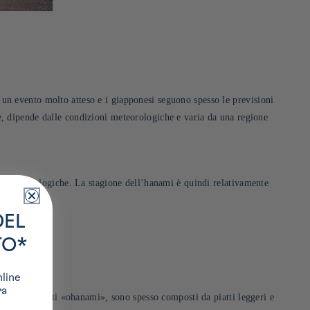
 è un evento molto atteso e i giapponesi seguono spesso le previsioni
, dipende dalle condizioni meteorologiche e varia da una regione
oni meteorologiche. La stagione dell’hanami è quindi relativamente
DEL
TO*
nline
ra
hanami, chiamati «ohanami», sono spesso composti da piatti leggeri e