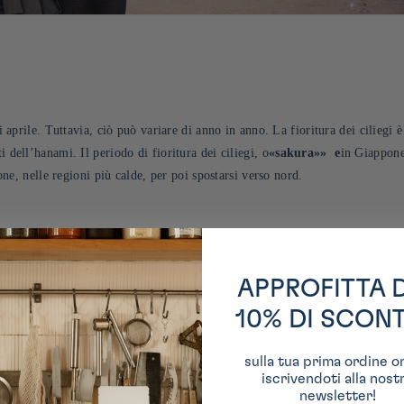
di aprile. Tuttavia, ciò può variare di anno in anno. La fioritura dei ciliegi
 dell’hanami. Il periodo di fioritura dei ciliegi, o
«sakura»
»
e
in Giappone
pone, nelle regioni più calde, per poi spostarsi verso nord
.
ono in piena fioritura solo per una o due settimane, a seconda delle condizi
effimera dei ciliegi in fiore.
APPROFITTA 
10% DI SCON
l'hanami?
sulla tua prima ordine o
iscrivendoti alla nost
 pasti speciali per godersi l’esperienza sotto i ciliegi in fiore. I picnic 
newsletter!