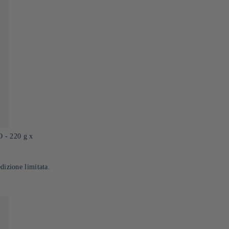
- 220 g x
edizione limitata.