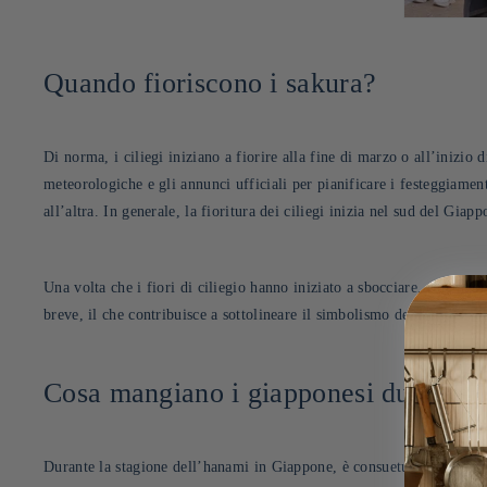
Quando fioriscono i sakura?
Di norma, i ciliegi iniziano a fiorire alla fine di marzo o all’inizio 
meteorologiche e gli annunci ufficiali per pianificare i festeggiamenti
all’altra. In generale, la fioritura dei ciliegi inizia nel sud del Giap
Una volta che i fiori di ciliegio hanno iniziato a sbocciare, rimang
breve, il che contribuisce a sottolineare il simbolismo della bellezza 
Cosa mangiano i giapponesi durante 
Durante la stagione dell’hanami in Giappone, è consuetudine preparare