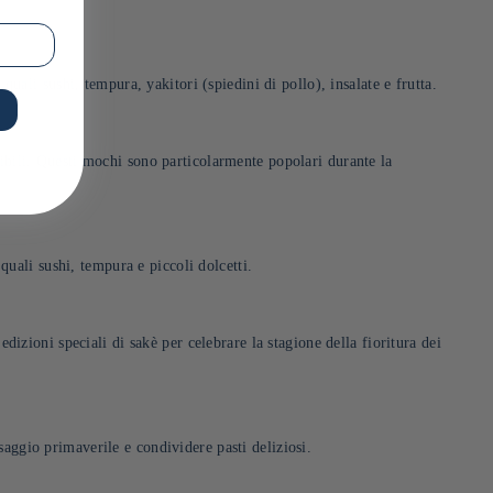
uali sushi, tempura, yakitori (spiedini di pollo), insalate e frutta.
estibili. Questi mochi sono particolarmente popolari durante la
quali sushi, tempura e piccoli dolcetti.
dizioni speciali di sakè per celebrare la stagione della fioritura dei
saggio primaverile e condividere pasti deliziosi.