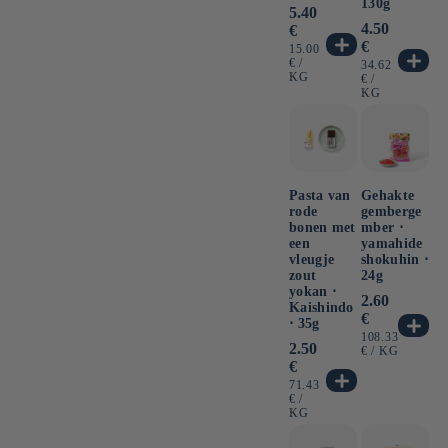
130g
Normale
5.40
prijs
Normale
4.50
€
prijs
€
EENHEIDSPRIJS
15.00
PER
€
/
EENHEIDSPRI
34.62
KG
PER
€
/
KG
Pasta van
Gehakte
rode
gemberge
bonen met
mber ⋅
een
yamahide
vleugje
shokuhin ⋅
zout
24g
yokan ⋅
Normale
2.60
Kaishindo
prijs
€
⋅ 35g
EENHEIDSPRI
108.33
Normale
2.50
PER
€
/
KG
prijs
€
EENHEIDSPRIJS
71.43
PER
€
/
KG