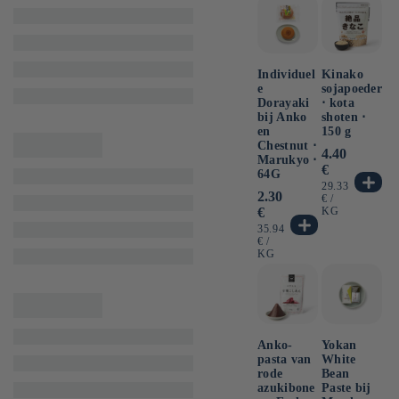
Individuel
Kinako
e
sojapoeder
Dorayaki
⋅ kota
bij Anko
shoten ⋅
en
150 g
Chestnut ⋅
Normale
4.40
Marukyo ⋅
prijs
€
64G
EENHEIDSPRI
29.33
Normale
2.30
PER
€
/
prijs
€
KG
EENHEIDSPRIJS
35.94
PER
€
/
KG
Anko-
Yokan
pasta van
White
rode
Bean
azukibone
Paste bij