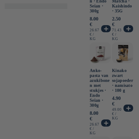
n ⋅ Endo
Matcha ⋅
Seian ⋅
Kaishindo
300g
⋅ 35G
Normale
8.00
Normale
2.50
prijs
prijs
€
€
EENHEIDSPRIJS
EENHEIDSPRI
26.67
71.43
PER
PER
€
/
€
/
KG
KG
Anko-
Kinako
pasta van
zwart
azukibone
sojapoeder
n met
⋅ namisato
stukjes ⋅
⋅ 100 g
Endo
Normale
4.90
Seian ⋅
prijs
€
300g
EENHEIDSPRI
49.00
Normale
8.00
PER
€
/
prijs
€
KG
EENHEIDSPRIJS
26.67
PER
€
/
KG