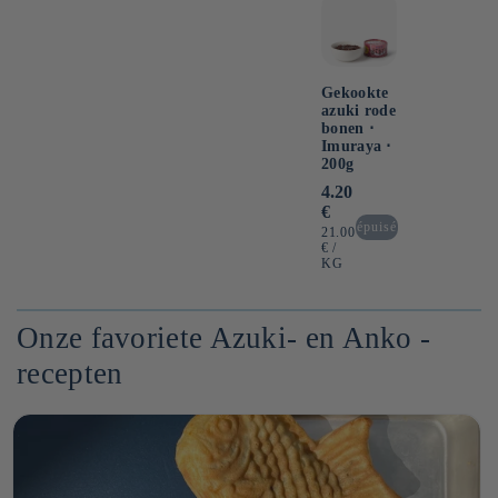
Gekookte
azuki rode
bonen ⋅
Imuraya ⋅
200g
Normale
4.20
prijs
€
épuisé
EENHEIDSPRIJS
21.00
PER
€
/
KG
Onze favoriete Azuki- en Anko -
recepten