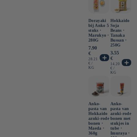
Dorayaki
Hokkaido
bij Anko 5
Soja
stuks ⋅
Beans ⋅
Marukyo ⋅
Tanaka
280G
Bussan ⋅
250G
Normale
7.90
prijs
Normale
3.55
€
prijs
€
EENHEIDSPRIJS
28.21
PER
€
/
EENHEIDSPRI
14.20
KG
PER
€
/
KG
Anko-
Anko-
pasta van
pasta van
Hokkaido
azuki-rode
azuki-rode
bonen met
bonen ⋅
stukjes in
Maeda ⋅
tube ⋅
360g
Imuraya ⋅