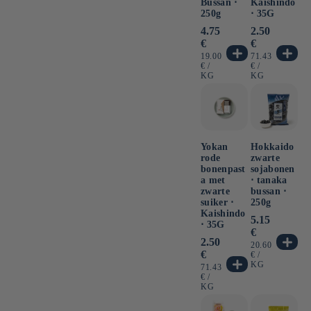
Bussan ⋅
Kaishindo
250g
⋅ 35G
Normale
4.75
Normale
2.50
prijs
prijs
€
€
EENHEIDSPRIJS
EENHEIDSPRI
19.00
71.43
PER
PER
€
/
€
/
KG
KG
Yokan
Hokkaido
rode
zwarte
bonenpast
sojabonen
a met
⋅ tanaka
zwarte
bussan ⋅
suiker ⋅
250g
Kaishindo
Normale
5.15
⋅ 35G
prijs
€
Normale
2.50
EENHEIDSPRI
20.60
prijs
€
PER
€
/
KG
EENHEIDSPRIJS
71.43
PER
€
/
KG