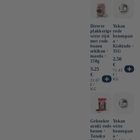
Directe
Yokan
plakkerige
rode
witte rijst
bonenpast
met rode
a ⋅
bonen
Kishindo ⋅
sekihan ⋅
35G
maeda ⋅
Normale
2.50
150g
prijs
€
Normale
3.25
EENHEIDSPRI
71.43
prijs
€
PER
€
/
KG
EENHEIDSPRIJS
21.67
PER
€
/
KG
Gekookte
Yokan
azuki rode
witte
bonen ⋅
bonenpast
Tanaka
a ⋅