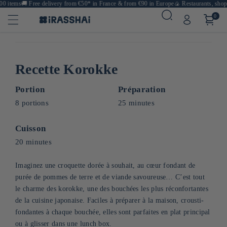
 items
🚚
Free delivery from €50* in France & from €90 in Europe
🍙 Restaurants, shops 
0
Recette Korokke
Portion
Préparation
8 portions
25 minutes
Cuisson
20 minutes
Imaginez une croquette dorée à souhait, au cœur fondant de
purée de pommes de terre et de viande savoureuse… C’est tout
le charme des korokke, une des bouchées les plus réconfortantes
de la cuisine japonaise. Faciles à préparer à la maison, crousti-
fondantes à chaque bouchée, elles sont parfaites en plat principal
ou à glisser dans une lunch box.