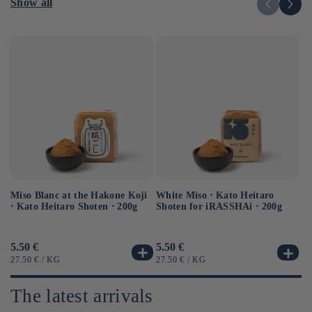
Show all
Miso Blanc at the Hakone Koji
Ba
White Miso ⋅ Kato Heitaro
⋅ Kato Heitaro Shoten ⋅ 200g
as
Shoten for iRASSHAi ⋅ 200g
Usual
5.50 €
Us
6.
Usual
5.50 €
price
pr
price
UNIT
BY
UN
UNIT
BY
27.50 €
/
KG
12
27.50 €
/
KG
PRICE
PR
PRICE
The latest arrivals