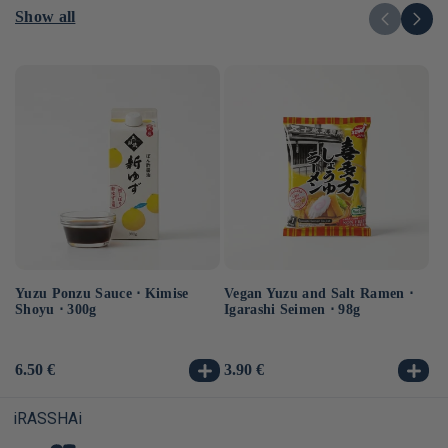
Show all
Yuzu Ponzu Sauce ⋅ Kimise
Vegan Yuzu and Salt Ramen ⋅
Ma
Shoyu ⋅ 300g
Igarashi Seimen ⋅ 98g
so
Usual
6.50 €
Usual
3.90 €
Us
5.
price
price
pr
iRASSHAi