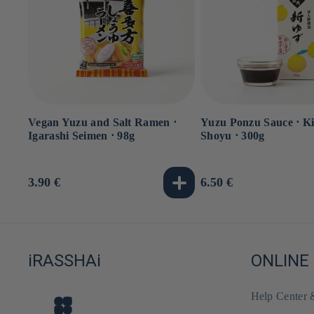
Vegan Yuzu and Salt Ramen ⋅
Yuzu Ponzu Sauce ⋅ K
Igarashi Seimen ⋅ 98g
Shoyu ⋅ 300g
Usual
3.90 €
Usual
6.50 €
price
price
iRASSHAi
ONLINE
Help Center