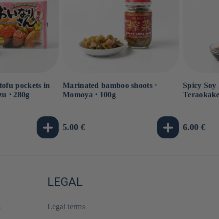
tofu pockets in
Marinated bamboo shoots ⋅
Spicy Soy 
zu ⋅ 280g
Momoya ⋅ 100g
Teraokake
Usual
5.00 €
Usual
6.00 €
price
price
LEGAL
s
Legal terms