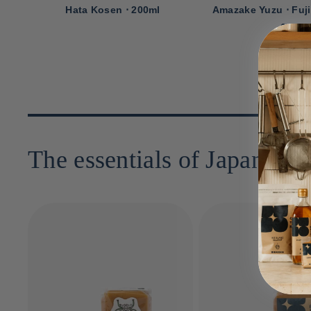
l
Hata Kosen ⋅ 200ml
Amazake Yuzu ⋅ Fuji
60g
The essentials of Japanese 