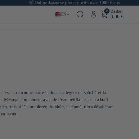
🛒 Online Japanese grocery with over 1000 items
0
Basket
EN
0.00 €
’est la rencontre entre la douceur légère du shōchū et la
s. Mélangé simplement avec de l’eau pétillante, ce cocktail
bien frais, à l’heure dorée. Acidulé, parfumé, ultra désaltérant
’en lasser.