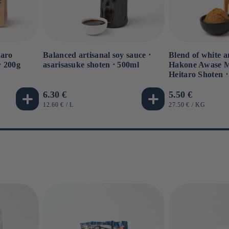
Balanced artisanal soy sauce ⋅
Blend of white 
taro
asarisasuke shoten ⋅ 500ml
Hakone Awase M
⋅ 200g
Heitaro Shoten ⋅
Usual
6.30 €
Usual
5.50 €
price
price
UNIT
BY
UNIT
BY
12.60 €
/
L
27.50 €
/
KG
PRICE
PRICE