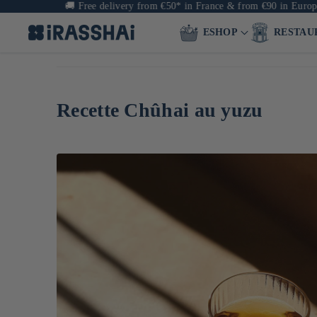
🚚
Free delivery from €50* in France & from €90 in Europe
ESHOP
RESTAU
Recette Chûhai au yuzu