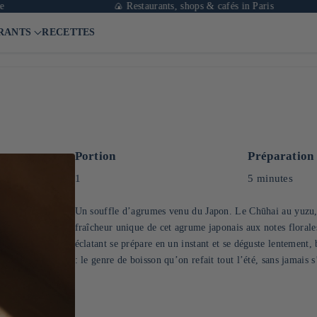
🍙 Restaurants, shops & cafés in Paris
RANTS
RECETTES
Portion
Préparation
1
5 minutes
Un souffle d’agrumes venu du Japon. Le Chūhai au yuzu, c
fraîcheur unique de cet agrume japonais aux notes florale
éclatant se prépare en un instant et se déguste lentement, 
: le genre de boisson qu’on refait tout l’été, sans jamais s