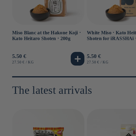
Miso Blanc at the Hakone Koji ⋅
White Miso ⋅ Kato Hei
Kato Heitaro Shoten ⋅ 200g
Shoten for iRASSHAi 
Usual
5.50 €
Usual
5.50 €
price
price
UNIT
BY
UNIT
BY
27.50 €
/
KG
27.50 €
/
KG
PRICE
PRICE
The latest arrivals