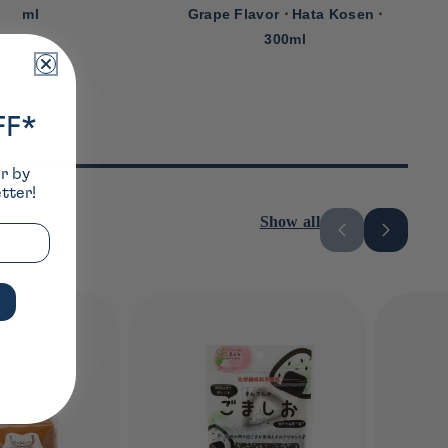
ml
Grape Flavor ⋅ Hata Kosen ⋅
300ml
FF*
er by
tter!
Show all