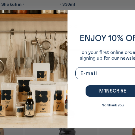
 Shokuhin ⋅
⋅ 330ml
ENJOY 10% O
on your first online ord
signing up for our newsle
cuisine
Email
M’INSCRIRE
No thank you