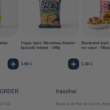
imise
Vegan Spicy Hiroshima Ramen ⋅
Marinated inari 
Igarashi Seimen ⋅ 100g
soy sauce ⋅ Misu
Usual
3.90 €
Usual
5.50 €
price
price
 ORDER
Irasshai
 & FAQ
Hours at 40 Rue du Louvre, Pari