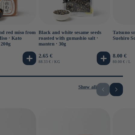
and red miso from
Black and white sesame seeds
Tatsuno s
iso ⋅ Kato
roasted with gumashio salt ⋅
Suehiro S
 200g
manten ⋅ 30g
Usual
2.65 €
Usual
8.00 €
price
price
UNIT
BY
UNIT
B
88.33 €
/
KG
80.00 €
/
L
PRICE
PRICE
Show all