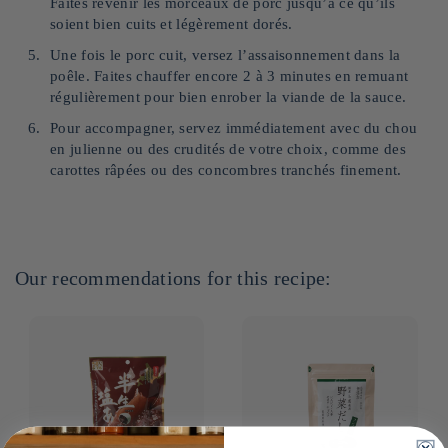
Faites revenir les morceaux de porc jusqu’à ce qu’ils
soient bien cuits et légèrement dorés.
Une fois le porc cuit, versez l’assaisonnement dans la
poêle. Faites chauffer encore 2 à 3 minutes en remuant
régulièrement pour bien enrober la viande de la sauce.
Pour accompagner, servez immédiatement avec du chou
en julienne ou des crudités de votre choix, comme des
carottes râpées ou des concombres tranchés finement.
Our recommendations for this recipe: