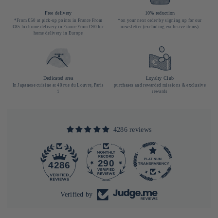
Free delivery
10% reduction
*From €50 at pick-up points in France From
*on your next order by signing up for our
€85 for home delivery in France From €90 for
newsletter (excluding exclusive items)
home delivery in Europe
Dedicated area
Loyalty Club
In Japanese cuisine at 40 rue du Louvre, Paris
purchases and rewarded missions & exclusive
1
rewards
4286 reviews
290
4286
Verified by