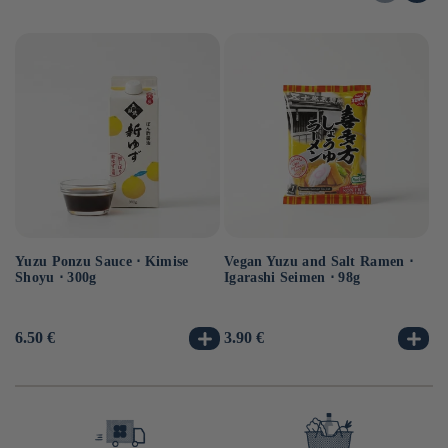
Yuzu Ponzu Sauce ⋅ Kimise
Vegan Yuzu and Salt Ramen ⋅
Ve
Shoyu ⋅ 300g
Igarashi Seimen ⋅ 98g
⋅ 
Usual
6.50 €
Usual
3.90 €
Us
3.
price
price
pr