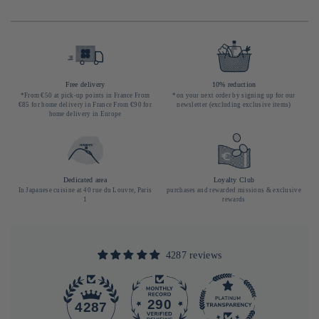
Free delivery
10% reduction
*From €50 at pick-up points in France From
*on your next order by signing up for our
€85 for home delivery in France From €90 for
newsletter (excluding exclusive items)
home delivery in Europe
Dedicated area
Loyalty Club
In Japanese cuisine at 40 rue du Louvre, Paris
purchases and rewarded missions & exclusive
1
rewards
4287 reviews
290
4287