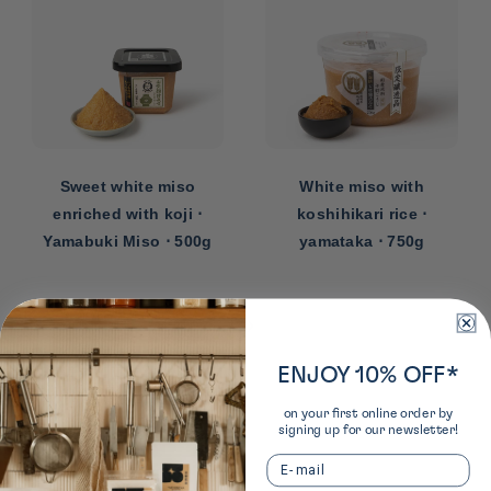
Sweet white miso
White miso with
enriched with koji ⋅
koshihikari rice ⋅
Yamabuki Miso ⋅ 500g
yamataka ⋅ 750g
‹
›
ENJOY 10% OFF*
on your first online order by
signing up for our newsletter!
Email