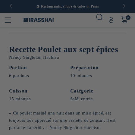
in Europe
🍙 Restaurants, shops & cafés in Paris
0
Recette Poulet aux sept épices
Nancy Singleton Hachisu
Portion
Préparation
6 portions
10 minutes
Cuisson
Catégorie
15 minutes
Salé, entrée
« Ce poulet mariné une nuit dans un miso épicé, est
toujours très apprécié sur une assiette de zensai ; il est
parfait en apéritif. » Nancy Singleton Hachisu