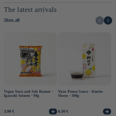
The latest arrivals
Show all
Vegan Yuzu and Salt Ramen ⋅
Yuzu Ponzu Sauce ⋅ Kimise
Ve
Igarashi Seimen ⋅ 98g
Shoyu ⋅ 300g
⋅ 
Usual
3.90 €
Usual
6.50 €
Us
3.
price
price
pr