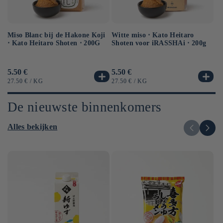
Miso Blanc bij de Hakone Koji
Ge
Witte miso ⋅ Kato Heitaro
⋅ Kato Heitaro Shoten ⋅ 200G
so
Shoten voor iRASSHAi ⋅ 200g
50
Normale
5.50 €
No
6.
Normale
5.50 €
prijs
pr
prijs
EENHEIDSPRIJS
PER
EE
EENHEIDSPRIJS
PER
27.50 €
/
KG
12
27.50 €
/
KG
De nieuwste binnenkomers
Alles bekijken