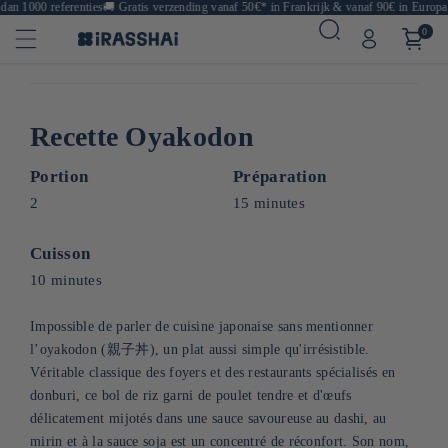
n 1000 referenties
🚚
Gratis verzending vanaf 50€* in Frankrijk & vanaf 90€ in Europa
🍙 
0
Recette Oyakodon
Portion
Préparation
2
15 minutes
Cuisson
10 minutes
Impossible de parler de cuisine japonaise sans mentionner
l’oyakodon (親子丼), un plat aussi simple qu'irrésistible.
Véritable classique des foyers et des restaurants spécialisés en
donburi, ce bol de riz garni de poulet tendre et d'œufs
délicatement mijotés dans une sauce savoureuse au dashi, au
mirin et à la sauce soja est un concentré de réconfort. Son nom,