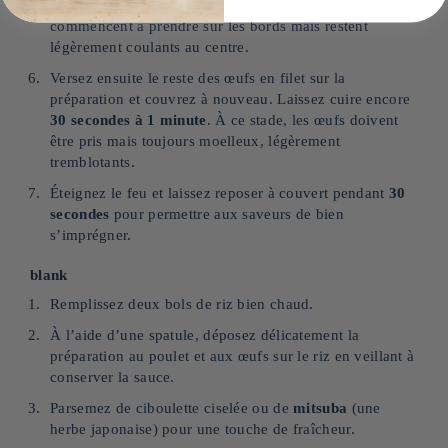
secondes à 1 minute
, jusqu’à ce que les œufs
commencent à prendre sur les bords mais restent
légèrement coulants au centre.
Versez ensuite le reste des œufs en filet sur la
préparation et couvrez à nouveau. Laissez cuire encore
30 secondes à 1 minute
. À ce stade, les œufs doivent
être pris mais toujours moelleux, légèrement
tremblotants.
Éteignez le feu et laissez reposer à couvert pendant
30
secondes
pour permettre aux saveurs de bien
s’imprégner.
blank
Remplissez deux bols de riz bien chaud.
À l’aide d’une spatule, déposez délicatement la
préparation au poulet et aux œufs sur le riz en veillant à
conserver la sauce.
Parsemez de ciboulette ciselée ou de
mitsuba
(une
herbe japonaise) pour une touche de fraîcheur.