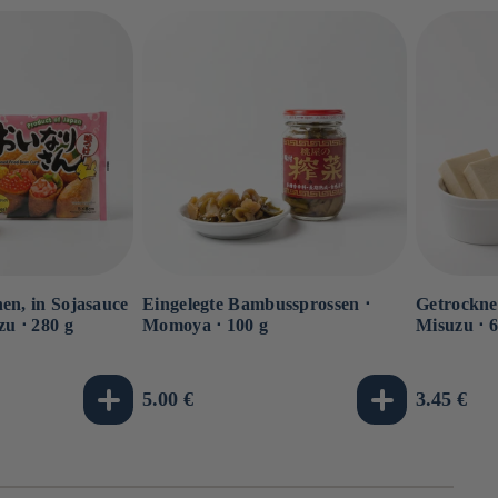
en, in Sojasauce
Eingelegte Bambussprossen ⋅
Getrocknet
zu ⋅ 280 g
Momoya ⋅ 100 g
Misuzu ⋅ 6
Normaler
5.00 €
Normale
3.45 €
Preis
Preis