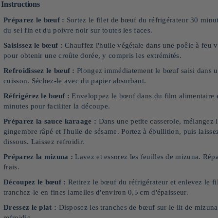
Instructions
Préparez le bœuf :
Sortez le filet de bœuf du réfrigérateur 30 min
du sel fin et du poivre noir sur toutes les faces.
Saisissez le bœuf :
Chauffez l'huile végétale dans une poêle à feu v
pour obtenir une croûte dorée, y compris les extrémités.
Refroidissez le bœuf :
Plongez immédiatement le bœuf saisi dans un
cuisson. Séchez-le avec du papier absorbant.
Réfrigérez le bœuf :
Enveloppez le bœuf dans du film alimentaire e
minutes pour faciliter la découpe.
Préparez la sauce karaage :
Dans une petite casserole, mélangez la 
gingembre râpé et l'huile de sésame. Portez à ébullition, puis laisse
dissous. Laissez refroidir.
Préparez la mizuna :
Lavez et essorez les feuilles de mizuna. Répart
frais.
Découpez le bœuf :
Retirez le bœuf du réfrigérateur et enlevez le fi
tranchez-le en fines lamelles d'environ 0,5 cm d'épaisseur.
Dressez le plat :
Disposez les tranches de bœuf sur le lit de mizuna
refroidie.