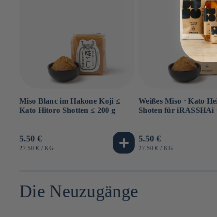
Miso Blanc im Hakone Koji ≤
Weißes Miso ⋅ Kato He
Kato Hitoro Shotten ≤ 200 g
Shoten für iRASSHAi ⋅
Normaler
5.50 €
Normaler
5.50 €
Preis
Preis
GRUNDPREIS
PRO
GRUNDPREIS
PRO
27.50 €
/
KG
27.50 €
/
KG
Die Neuzugänge