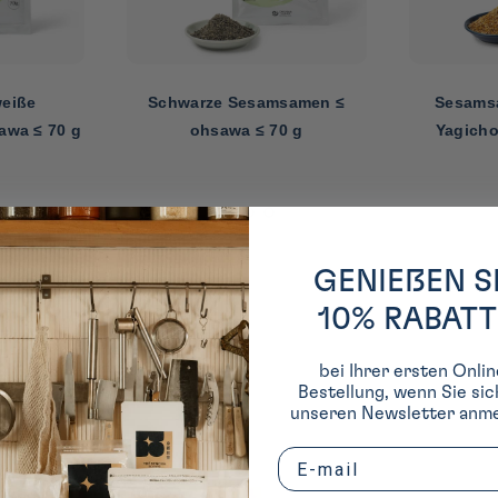
weiße
Schwarze Sesamsamen ≤
Sesamsa
wa ≤ 70 g
ohsawa ≤ 70 g
Yagicho
GENIEßEN S
10% RABATT
ischen Küche
bei Ihrer ersten Onlin
Bestellung, wenn Sie sic
unseren Newsletter anme
Email