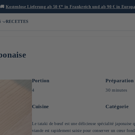
🚚
Kostenlose Lieferung ab 50 €* in Frankreich und ab 90 € in Europ
S
RECETTES
aponaise
Portion
Préparation
4
30 minutes
Cuisine
Catégorie
Le tataki de bœuf est une délicieuse spécialité japonaise q
viande est rapidement saisie pour conserver un cœur fond