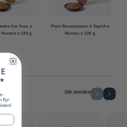
men bei Yuzu ≤
Plum Sesamsamen ≤ Yagicho
 Honten ≤ 120 g
Honten ≤ 120 g
IE
*
Alle anzeigen
e-
h für
lden!