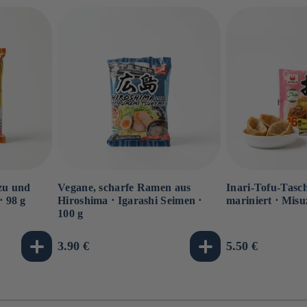
zu und
Vegane, scharfe Ramen aus
Inari-Tofu-Tasch
⋅ 98 g
Hiroshima ⋅ Igarashi Seimen ⋅
mariniert ⋅ Misu
100 g
Normaler
3.90 €
Normaler
5.50 €
Preis
Preis