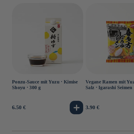
Ponzu-Sauce mit Yuzu ⋅ Kimise
Vegane Ramen mit Yu
Shoyu ⋅ 300 g
Salz ⋅ Igarashi Seimen 
Normaler
6.50 €
Normaler
3.90 €
Preis
Preis