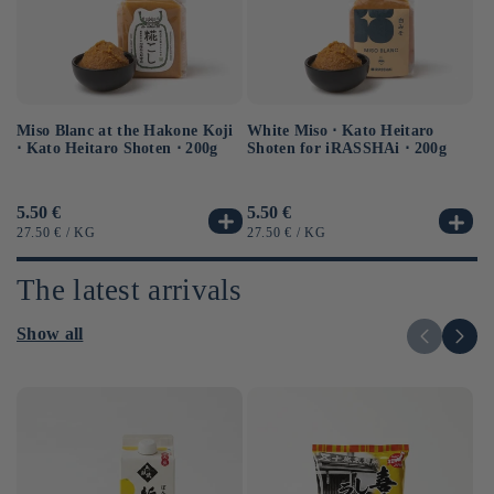
Miso Blanc at the Hakone Koji
Ba
White Miso ⋅ Kato Heitaro
⋅ Kato Heitaro Shoten ⋅ 200g
as
Shoten for iRASSHAi ⋅ 200g
Usual
5.50 €
Us
6.
Usual
5.50 €
price
pr
price
UNIT
BY
UN
UNIT
BY
27.50 €
/
KG
12
27.50 €
/
KG
PRICE
PR
PRICE
The latest arrivals
Show all