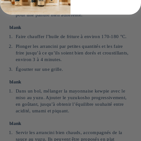
Passer chaque boule successivement dans la farine, puis
dans l’œuf, puis dans le panko en pressant légèrement
pour une panure bien adhérente.
blank
Faire chauffer l’huile de friture à environ 170-180 °C.
Plonger les arrancini par petites quantités et les faire
frire jusqu’à ce qu’ils soient bien dorés et croustillants,
environ 3 à 4 minutes.
Égoutter sur une grille.
blank
Dans un bol, mélanger la mayonnaise kewpie avec le
miso au yuzu. Ajouter le yuzukosho progressivement,
en goûtant, jusqu’à obtenir l’équilibre souhaité entre
acidité, umami et piquant.
blank
Servir les arrancini bien chauds, accompagnés de la
sauce au yuzu. Ils peuvent être proposés en plat