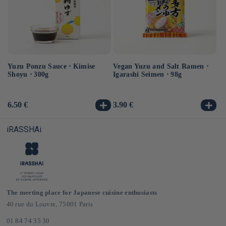
Yuzu Ponzu Sauce ⋅ Kimise
Vegan Yuzu and Salt Ramen ⋅
Ma
Shoyu ⋅ 300g
Igarashi Seimen ⋅ 98g
so
Usual
6.50 €
Usual
3.90 €
Us
5.
price
price
pr
iRASSHAi
The meeting place for Japanese cuisine enthusiasts
40 rue du Louvre, 75001 Paris
01 84 74 35 30