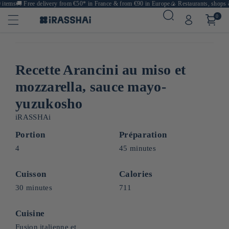
tems
🚚
Free delivery from €50* in France & from €90 in Europe
🍙 Restaurants, shops & c
0
Recette Arancini au miso et
mozzarella, sauce mayo-
yuzukosho
iRASSHAi
Portion
Préparation
4
45 minutes
Cuisson
Calories
30 minutes
711
Cuisine
Fusion italienne et