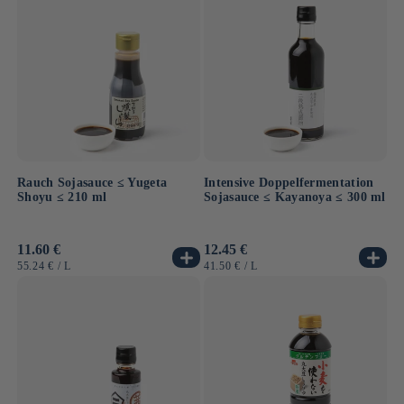
Rauch Sojasauce ≤ Yugeta
Intensive Doppelfermentation
Shoyu ≤ 210 ml
Sojasauce ≤ Kayanoya ≤ 300 ml
Normaler
11.60 €
Normaler
12.45 €
Preis
Preis
GRUNDPREIS
PRO
GRUNDPREIS
PRO
55.24 €
/
L
41.50 €
/
L