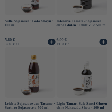
Süße Sojasauce ⋅ Goto Shoyu ⋅
Intensive Tamari -Sojasauce
100 ml
ohne Gluten ⋅ Ichibiki ≤ 500 ml
Normaler
5.60 €
Normaler
6.90 €
Preis
Preis
GRUNDPREIS
PRO
GRUNDPREIS
PRO
56.00 €
/
L
13.80 €
/
L
Leichte Sojasauce aus Tatsuno ⋅
Light Tamari Sale Sanci Gluten
Suehiro Sojasauce ≤ 500 ml
ohne Nakasada Shots ⋅ 200 ml