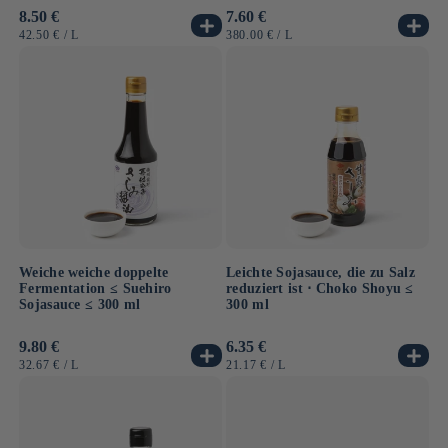
Normaler
8.50 €
Normaler
7.60 €
Preis
Preis
GRUNDPREIS
PRO
GRUNDPREIS
PRO
42.50 €
/
L
380.00 €
/
L
Weiche weiche doppelte
Leichte Sojasauce, die zu Salz
Fermentation ≤ Suehiro
reduziert ist ⋅ Choko Shoyu ≤
Sojasauce ≤ 300 ml
300 ml
Normaler
9.80 €
Normaler
6.35 €
Preis
Preis
GRUNDPREIS
PRO
GRUNDPREIS
PRO
32.67 €
/
L
21.17 €
/
L