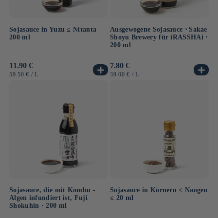
Sojasauce in Yuzu ≤ Nitanta
Ausgewogene Sojasauce ⋅ Sakae
200 ml
Shoyu Brewery für iRASSHAi ⋅
200 ml
Normaler
11.90 €
Normaler
7.80 €
Preis
Preis
GRUNDPREIS
PRO
GRUNDPREIS
PRO
59.50 €
/
L
39.00 €
/
L
Sojasauce, die mit Kombu -
Sojasauce in Körnern ≤ Naogen
Algen infundiert ist, Fuji
≤ 20 ml
Shokuhin · 200 ml