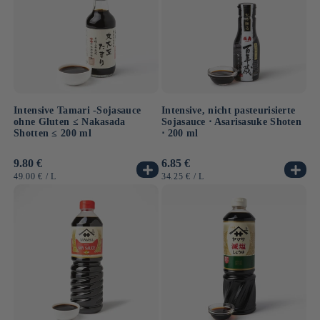
Intensive Tamari -Sojasauce
Intensive, nicht pasteurisierte
ohne Gluten ≤ Nakasada
Sojasauce ⋅ Asarisasuke Shoten
Shotten ≤ 200 ml
⋅ 200 ml
Normaler
9.80 €
Normaler
6.85 €
Preis
Preis
GRUNDPREIS
PRO
GRUNDPREIS
PRO
49.00 €
/
L
34.25 €
/
L