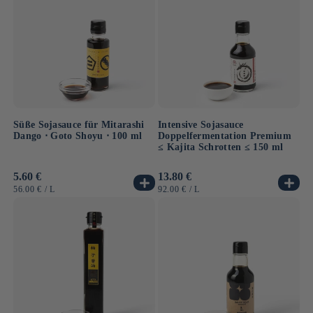
Süße Sojasauce für Mitarashi
Intensive Sojasauce
Dango ⋅ Goto Shoyu ⋅ 100 ml
Doppelfermentation Premium
≤ Kajita Schrotten ≤ 150 ml
Normaler
5.60 €
Normaler
13.80 €
Preis
Preis
GRUNDPREIS
PRO
GRUNDPREIS
PRO
56.00 €
/
L
92.00 €
/
L