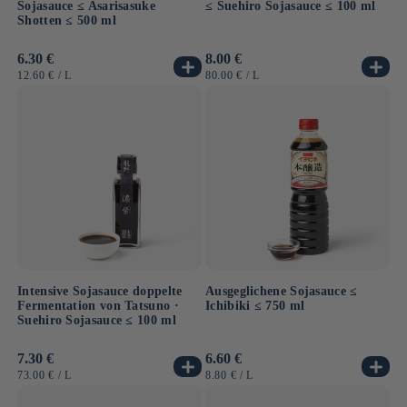
Sojasauce ≤ Asarisasuke
≤ Suehiro Sojasauce ≤ 100 ml
Shotten ≤ 500 ml
Normaler
6.30 €
Normaler
8.00 €
Preis
Preis
GRUNDPREIS
PRO
GRUNDPREIS
PRO
12.60 €
/
L
80.00 €
/
L
Intensive Sojasauce doppelte
Ausgeglichene Sojasauce ≤
Fermentation von Tatsuno ·
Ichibiki ≤ 750 ml
Suehiro Sojasauce ≤ 100 ml
Normaler
7.30 €
Normaler
6.60 €
Preis
Preis
GRUNDPREIS
PRO
GRUNDPREIS
PRO
73.00 €
/
L
8.80 €
/
L