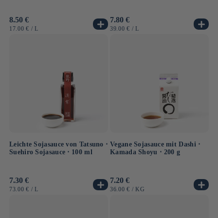
Normaler
8.50 €
Normaler
7.80 €
Preis
Preis
GRUNDPREIS
PRO
GRUNDPREIS
PRO
17.00 €
/
L
39.00 €
/
L
Leichte Sojasauce von Tatsuno ⋅
Vegane Sojasauce mit Dashi ⋅
Suehiro Sojasauce ⋅ 100 ml
Kamada Shoyu ⋅ 200 g
Normaler
7.30 €
Normaler
7.20 €
Preis
Preis
GRUNDPREIS
PRO
GRUNDPREIS
PRO
73.00 €
/
L
36.00 €
/
KG