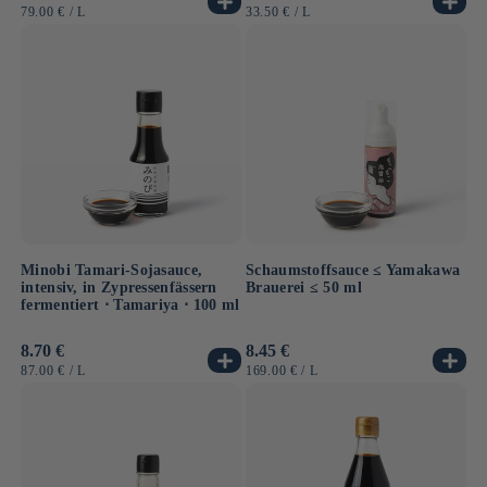
Preis
Preis
GRUNDPREIS
PRO
GRUNDPREIS
PRO
79.00 €
/
L
33.50 €
/
L
Minobi Tamari-Sojasauce,
Schaumstoffsauce ≤ Yamakawa
intensiv, in Zypressenfässern
Brauerei ≤ 50 ml
fermentiert ⋅ Tamariya ⋅ 100 ml
Normaler
8.70 €
Normaler
8.45 €
Preis
Preis
GRUNDPREIS
PRO
GRUNDPREIS
PRO
87.00 €
/
L
169.00 €
/
L