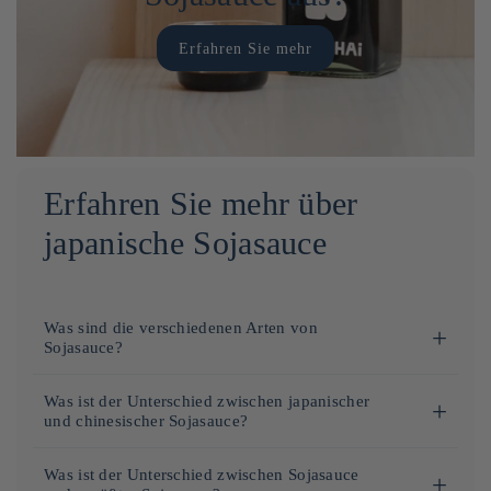
Erfahren Sie mehr
Erfahren Sie mehr über
japanische Sojasauce
Was sind die verschiedenen Arten von
Sojasauce?
Die Haupt
Arten von Sojasauce
verstehen:
Was ist der Unterschied zwischen japanischer
und chinesischer Sojasauce?
Shoyu
: Klassische japanische Sojasauce, oft unterteilt in
Usukuchi (Licht) und Koikuchi (dunkel).
Dort
Japanische Sojasauce
(Shoyu) ist im Allgemeinen
Was ist der Unterschied zwischen Sojasauce
Tamari
: Eine dickere Sojasauce, oft glutenfrei.
weicher, leicht süß, leichter im Geschmack als die