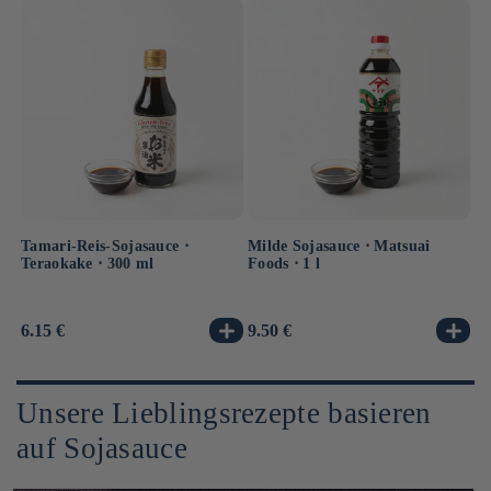
Tamari-Reis-Sojasauce ⋅
Milde Sojasauce ⋅ Matsuai
Teraokake ⋅ 300 ml
Foods ⋅ 1 l
Normaler
6.15 €
Normaler
9.50 €
Preis
Preis
Unsere Lieblingsrezepte basieren
auf Sojasauce