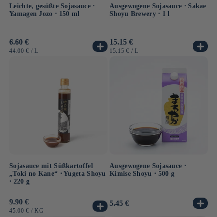
Leichte, gesüßte Sojasauce ⋅
Ausgewogene Sojasauce ⋅ Sakae
Yamagen Jozo ⋅ 150 ml
Shoyu Brewery ⋅ 1 l
Normaler
6.60 €
Normaler
15.15 €
Preis
Preis
GRUNDPREIS
PRO
GRUNDPREIS
PRO
44.00 €
/
L
15.15 €
/
L
Sojasauce mit Süßkartoffel
Ausgewogene Sojasauce ⋅
„Toki no Kane“ ⋅ Yugeta Shoyu
Kimise Shoyu ⋅ 500 g
⋅ 220 g
Normaler
9.90 €
Normaler
5.45 €
Preis
Preis
GRUNDPREIS
PRO
45.00 €
/
KG