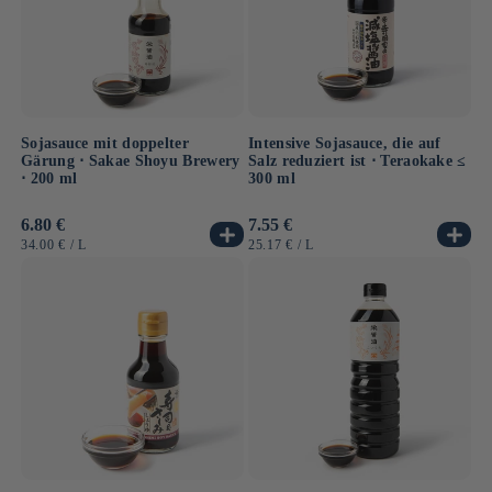
Sojasauce mit doppelter
Intensive Sojasauce, die auf
Gärung ⋅ Sakae Shoyu Brewery
Salz reduziert ist ⋅ Teraokake ≤
⋅ 200 ml
300 ml
Normaler
6.80 €
Normaler
7.55 €
Preis
Preis
GRUNDPREIS
PRO
GRUNDPREIS
PRO
34.00 €
/
L
25.17 €
/
L